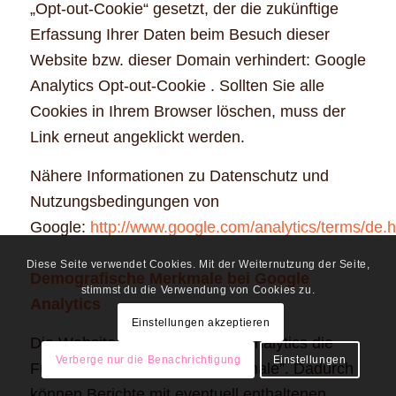
„Opt-out-Cookie“ gesetzt, der die zukünftige
Erfassung Ihrer Daten beim Besuch dieser
Website bzw. dieser Domain verhindert: Google
Analytics Opt-out-Cookie . Sollten Sie alle
Cookies in Ihrem Browser löschen, muss der
Link erneut angeklickt werden.
Nähere Informationen zu Datenschutz und
Nutzungsbedingungen von
Google:
http://www.google.com/analytics/terms/de.h
Diese Seite verwendet Cookies. Mit der Weiternutzung der Seite,
Demografische Merkmale bei Google
stimmst du die Verwendung von Cookies zu.
Analytics
Einstellungen akzeptieren
Die Website nutzt von Google Analytics die
Verberge nur die Benachrichtigung
Einstellungen
Funktion “demografische Merkmale”. Dadurch
können Berichte mit eventuell enthaltenen